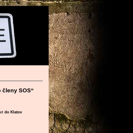
o členy SOS“
let
do Klatov