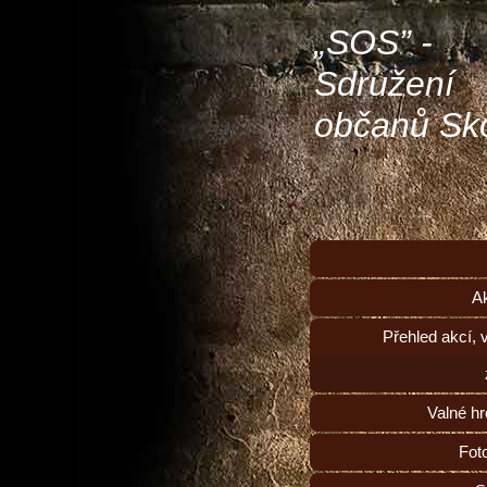
„SOS” -
Sdružení
občanů Sk
A
Přehled akcí, 
Valné h
Fot