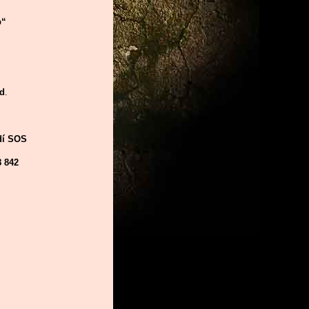
b“
od
.
dí SOS
8 842