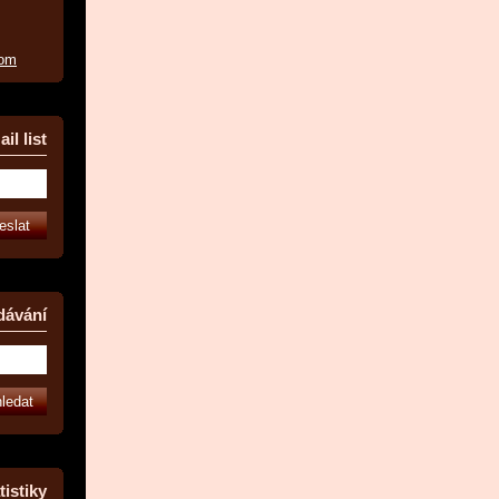
com
il list
dávání
tistiky