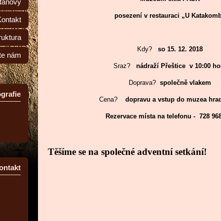
tanovy
posezení v restauraci „U Katakom
Kontakt
ruktura
Kdy?
so 15. 12. 2018
te nám
Sraz?
nádraží Přeštice v 10:00 h
Doprava?
společně vlakem
grafie
Cena?
dopravu a vstup do muzea hra
Rezervace místa na telefonu - 728 96
Těšíme se na společné adventní setkání!
ontakt