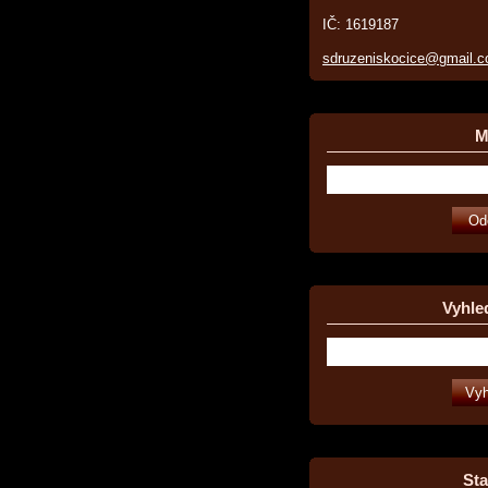
IČ: 1619187
sdruzeniskocice@gmail.
Ma
Vyhle
Sta