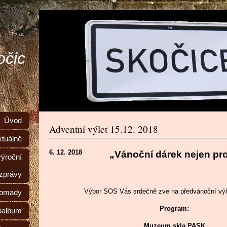
očic
Úvod
Adventní výlet 15.12. 2018
ktuálně
6. 12. 2018
„Vánoční dárek nejen pr
výroční
zprávy
Výbor SOS Vás srdečně zve na předvánoční vý
romady
Program:
oalbum
Muzeum skla PASK