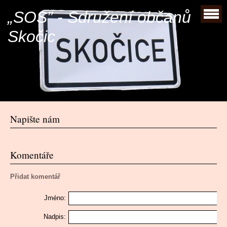
„SOS” - Sdružení občanů
Skočic
Napište nám
Komentáře
Přidat komentář
Jméno:
Nadpis: