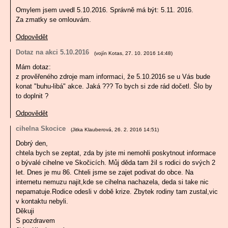
Omylem jsem uvedl 5.10.2016. Správně má být: 5.11. 2016.
Za zmatky se omlouvám.
Odpovědět
Dotaz na akci 5.10.2016
(
vojín Kotas
,
27. 10. 2016
14:48
)
Mám dotaz:
z prověřeného zdroje mam informaci, že 5.10.2016 se u Vás bude
konat "buhu-libá" akce. Jaká ??? To bych si zde rád dočetl. Šlo by
to doplnit ?
Odpovědět
cihelna Skocice
(
Jitka Klauberová
,
26. 2. 2016
14:51
)
Dobrý den,
chtela bych se zeptat, zda by jste mi nemohli poskytnout informace
o bývalé cihelne ve Skočicích. Můj děda tam žil s rodici do svých 2
let. Dnes je mu 86. Chteli jsme se zajet podivat do obce. Na
internetu nemuzu najit,kde se cihelna nachazela, deda si take nic
nepamatuje.Rodice odesli v době krize. Zbytek rodiny tam zustal,vic
v kontaktu nebyli.
Děkuji
S pozdravem