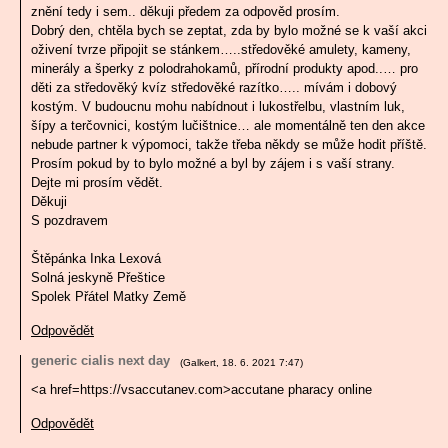
znění tedy i sem.. děkuji předem za odpověd prosím.
Dobrý den, chtěla bych se zeptat, zda by bylo možné se k vaší akci
oživení tvrze připojit se stánkem…..středověké amulety, kameny,
minerály a šperky z polodrahokamů, přírodní produkty apod..… pro
děti za středověký kvíz středověké razítko….. mívám i dobový
kostým. V budoucnu mohu nabídnout i lukostřelbu, vlastním luk,
šípy a terčovnici, kostým lučištnice… ale momentálně ten den akce
nebude partner k výpomoci, takže třeba někdy se může hodit příště.
Prosím pokud by to bylo možné a byl by zájem i s vaší strany.
Dejte mi prosím vědět.
Děkuji
S pozdravem
Štěpánka Inka Lexová
Solná jeskyně Přeštice
Spolek Přátel Matky Země
Odpovědět
generic cialis next day
(
Galkert
,
18. 6. 2021
7:47
)
<a href=https://vsaccutanev.com>accutane pharacy online
Odpovědět