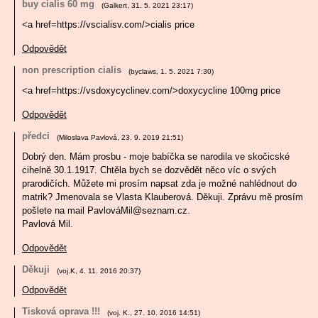
buy cialis 60 mg
(
Galkert
,
31. 5. 2021
23:17
)
<a href=https://vscialisv.com/>cialis price
Odpovědět
non prescription cialis
(
byclaws
,
1. 5. 2021
7:30
)
<a href=https://vsdoxycyclinev.com/>doxycycline 100mg price
Odpovědět
předci
(
Miloslava Pavlová
,
23. 9. 2019
21:51
)
Dobrý den. Mám prosbu - moje babíčka se narodila ve skočicské
cihelně 30.1.1917. Chtěla bych se dozvědět něco víc o svých
prarodičích. Můžete mi prosím napsat zda je možné nahlédnout do
matrik? Jmenovala se Vlasta Klauberová. Děkuji. Zprávu mě prosím
pošlete na mail PavlováMil@seznam.cz.
Pavlová Mil.
Odpovědět
Děkuji
(
voj.K
,
4. 11. 2016
20:37
)
Odpovědět
Tisková oprava !!!
(
voj. K.
,
27. 10. 2016
14:51
)