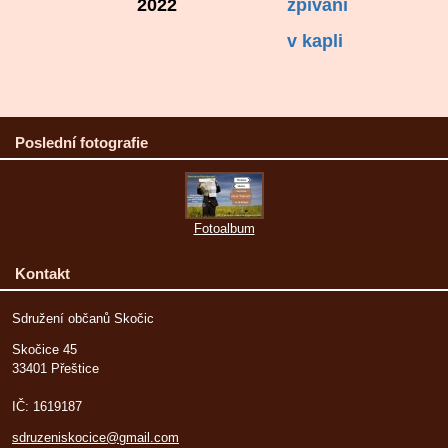
2022
zpívání
v kapli
Poslední fotografie
Fotoalbum
Kontakt
Sdružení občanů Skočic
Skočice 45
33401 Přeštice
IČ: 1619187
sdruzeniskocice@gmail.com