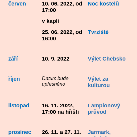
červen
10. 06. 2022, od
Noc kostelů
17:00
v kapli
25. 06. 2022, od
Tvrziště
16:00
září
10. 9. 2022
Výlet Chebsko
říjen
Datum bude
Výlet za
upřesněno
kulturou
listopad
16. 11. 2022,
Lampionový
17:00 na hřišti
průvod
prosinec
26. 11. a 27. 11.
Jarmark,