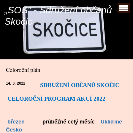
„SOS” - Sdružení občanů
Skočic
Celoroční plán
14. 3. 2022
SDRU
Ž
EN
Í
OB
Č
AN
Ů
SKO
Č
IC
CELORO
Č
N
Í
PROGRAM AKCÍ 2022
březen
průběžně celý měsíc
Ukliďme
Česko