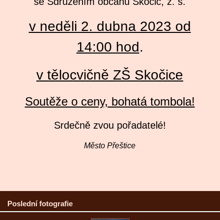
se Sdružením občanů Skočic, z. s.
v neděli 2. dubna 2023 od
14:00 hod
.
v tělocvičně ZŠ Skočice
Soutěže o ceny, bohatá tombola!
Srdečně zvou pořadatelé!
Město Přeštice
Poslední fotografie