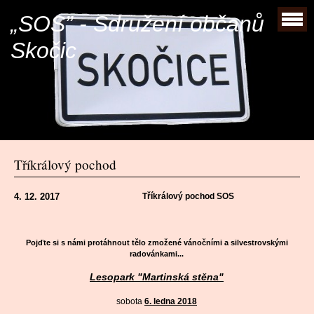
„SOS” - Sdružení občanů
Skočic
Tříkrálový pochod
4. 12. 2017
Tříkrálový pochod SOS
Pojďte si s námi protáhnout tělo zmožené vánočními a silvestrovskými
radovánkami...
Lesopark "Martinská stěna"
sobota
6. ledna 2018