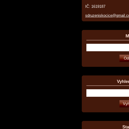
IČ: 1619187
sdruzeniskocice@gmail.
Ma
Vyhle
Sta