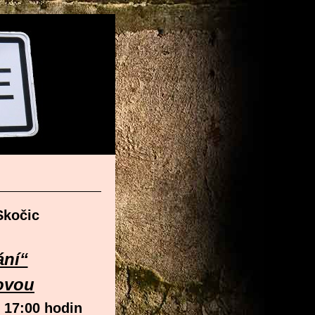
Skočic
ání“
lovou
d 17:00 hodin