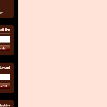
com
il list
dávání
tistiky