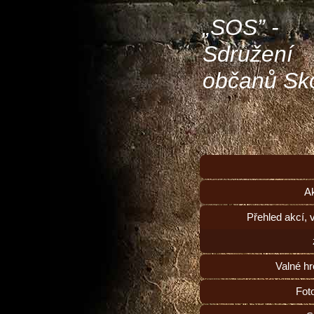
„SOS” -
Sdružení
občanů Sk
A
Přehled akcí, 
Valné h
Fot