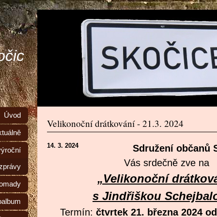
očic
Úvod
Velikonoční drátkování - 21.3. 2024
ktuálně
14. 3. 2024
Sdružení občanů 
výroční
Vás srdečně zve na
zprávy
„Velikonoční drátkov
romady
s Jindřiškou Schejba
oalbum
Termín:
čtvrtek 21. března 2024 o