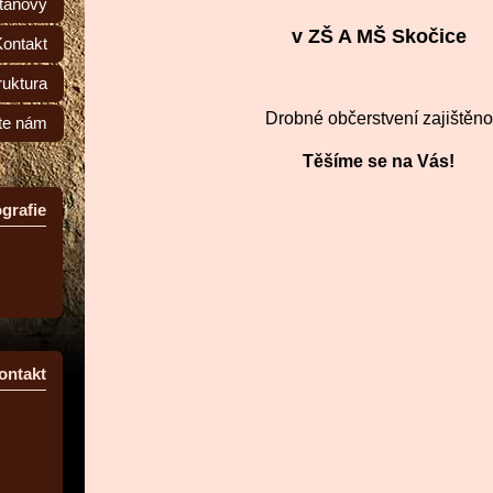
tanovy
v ZŠ A MŠ Skočice
Kontakt
ruktura
Drobné občerstvení zajištěno
te nám
Těšíme se na Vás!
grafie
ontakt