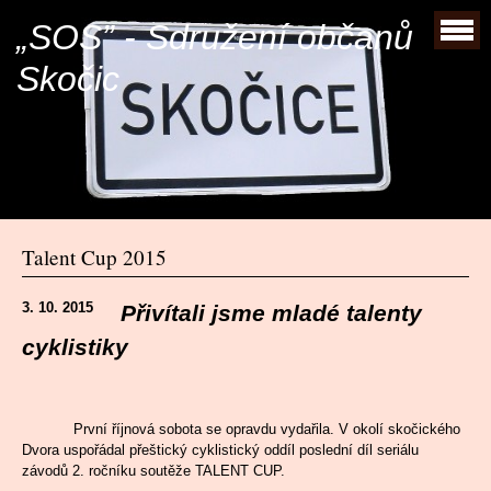
„SOS” - Sdružení občanů
Skočic
Talent Cup 2015
3. 10. 2015
Přivítali jsme mladé talenty
cyklistiky
První říjnová sobota se opravdu vydařila. V okolí skočického
Dvora uspořádal přeštický cyklistický oddíl poslední díl seriálu
závodů 2. ročníku soutěže TALENT CUP.