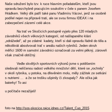
Naše sdružení bylo tzv. k ruce hlavním pořadatelům, kteří jsou
opravdu bezchybně pracujícím soukolím v čele s panem Josefem
Hrádkem. Velký dík patří také panu Vladimíru Vácovi, jenž se osobně
podílel nejen na přípravě trati, ale se svou firmou IDEAX i na
zabezpečení zázemí celé akce.
Na trať ve Skočicích postupně vyjelo přes 120 mladých
závodníků všech věkových kategorií, od našlapaného klání
„odrážedel“, až po zdatné kadety, kteří si dali opravdu řádně do těla a
několikrát absolvovali trať v areálu našich rybníků. Jeden okruh
měřící 1600 m samotní závodníci označovali za velmi pěkný, zároveň
však značně obtížný.
Vedle skvělých sportovních výkonů jsme s potěšením
sledovali nelíčenou radost velkého množství dětí, které se „rochnily“
v okolí rybníka, u potoka, na dřevěném molu, měly zážitek ze setkání
s nutriemi … a že se trošku ušpinily či zkoupaly? Ale očka jak
baterky! To asi
u počítače nezažiješ!
foto na
http://sos-skocice.rajce.idnes.cz/Talent_Cup_2015